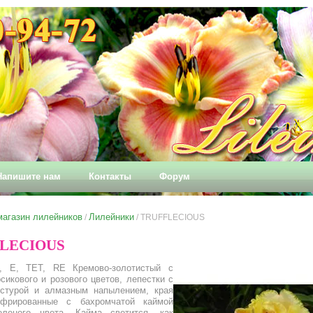
Напишите нам
Контакты
Форум
магазин лилейников
Лилейники
/
/
TRUFFLECIOUS
LECIOUS
V, E, TET, RE Кремово-золотистый с
сикового и розового цветов, лепестки с
кстурой и алмазным напылением, края
офрированные с бахромчатой каймой
зеленого цвета. Кайма светится, как