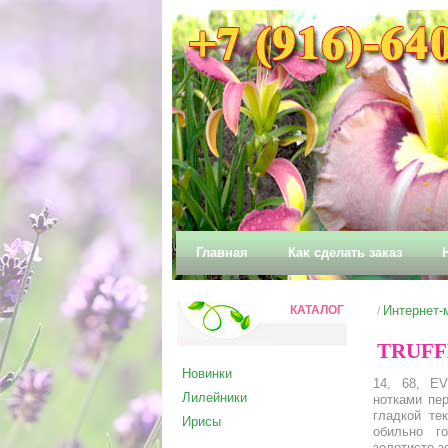
Главная
Как сделать заказ
КАТАЛОГ
Интернет-
/
TRUFF
Новинки
14, 68, E
Лилейники
нотками пер
гладкой те
Ирисы
обильно г
золотисто-