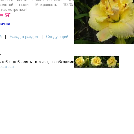
золотой пыли. Махровость 100%.
 насмотреться!
личии
й
|
Назад в раздел
|
Следующий
.
чтобы добавлять отзывы, необходимо
оваться